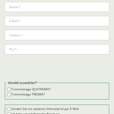
Pflichtfeld
Modell auswählen
*
Trommelsäge QUATROMAT
Trommelsäge TRIOMAT
Senden Sie mir weiteres Infomaterial per E-Mail
Ich bitte um telefonische Beratung