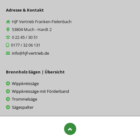
Adresse & Kontakt
HJF Vertrieb Franken-Fielenbach
53804 Much - Hardt 2
0 22 45 / 30 51
0177 / 32 06 131
info@hjf-vertrieb.de
Brennholz-Sägen | Übersicht
Wippkreissäge
Wippkreissäge mit Förderband
Trommelsäge
Sägespalter